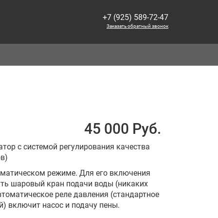
+7 (925) 589-72-47
Заказать обратный звонок
45 000 Руб.
тор с системой регулирования качества
в)
оматическом режиме. Для его включения
уть шаровый кран подачи воды (никаких
втоматическое реле давления (стандартное
й) включит насос и подачу пены.